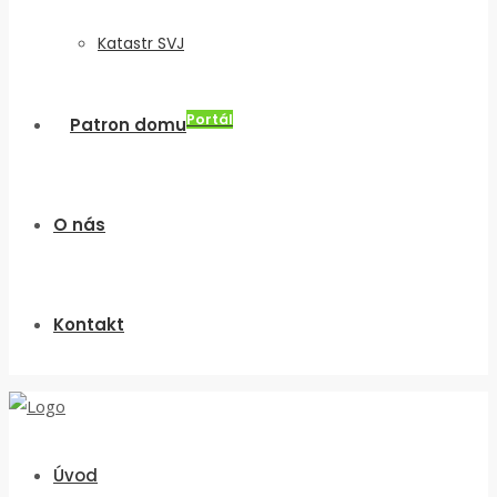
Katastr SVJ
Portál
Patron domu
O nás
Kontakt
Úvod