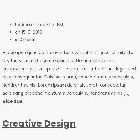
by
Admin_realEco_FM
on
15. 8. 2018
in
Artwok
Eaque ipsa quae ab illo inventore veritatis et quasi architecto
beatae vitae dicta sunt explicabo. Nemo enim ipsam
voluptatem quia voluptas sit aspernatur aut odit aut fugit, sed
quia consequuntur. Duis lacus urna, condimentum a vehicula a,
hendrerit ac nisi Lorem ipsum dolor sit amet, consectetur
adipiscing elit condimentum a vehicula a, hendrerit ac nisi[...]
Více zde
Creative Design