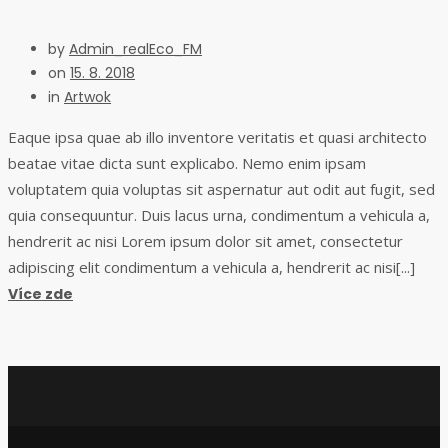
by
Admin_realEco_FM
on
15. 8. 2018
in
Artwok
Eaque ipsa quae ab illo inventore veritatis et quasi architecto
beatae vitae dicta sunt explicabo. Nemo enim ipsam
voluptatem quia voluptas sit aspernatur aut odit aut fugit, sed
quia consequuntur. Duis lacus urna, condimentum a vehicula a,
hendrerit ac nisi Lorem ipsum dolor sit amet, consectetur
adipiscing elit condimentum a vehicula a, hendrerit ac nisi[...]
Více zde