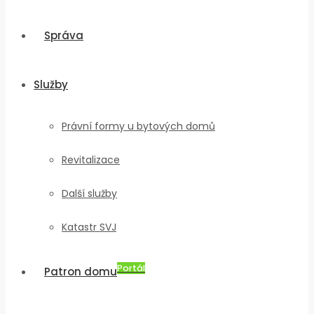
Správa
Služby
Právní formy u bytových domů
Revitalizace
Další služby
Katastr SVJ
Portál
Patron domu